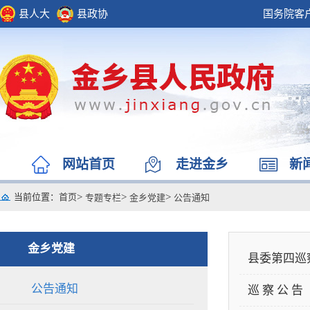
县人大
县政协
国务院客
网站首页
走进金乡
新
当前位置
：
首页
>
>
>
专题专栏
金乡党建
公告通知
金乡党建
县委第四巡
公告通知
巡 察 公 告