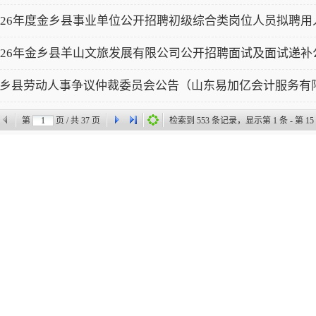
026年度金乡县事业单位公开招聘初级综合类岗位人员拟聘用人
026年金乡县羊山文旅发展有限公司公开招聘面试及面试递补
乡县劳动人事争议仲裁委员会公告（山东易加亿会计服务有限责
第
页 / 共
37
页
检索到
553
条记录，显示第
1
条 - 第
15
关于我们
|
网站地图
|
版权声明
|
常见问题
|
公务邮箱
金乡县人民政府办公室主办
08102125号-1
鲁公网安备 37082802000020号
网站标识码：37082